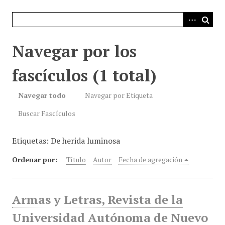
i
n
c
i
Navegar por los
p
a
fascículos (1 total)
l
Navegar todo
Navegar por Etiqueta
Buscar Fascículos
Etiquetas: De herida luminosa
Ordenar por:
Título
Autor
Fecha de agregación
Armas y Letras, Revista de la
Universidad Autónoma de Nuevo