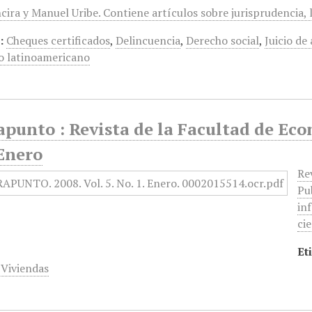
cira y Manuel Uribe. Contiene artículos sobre jurisprudencia, 
:
Cheques certificados
,
Delincuencia
,
Derecho social
,
Juicio d
 latinoamericano
punto : Revista de la Facultad de Eco
 Enero
Re
Pu
in
cie
Et
,
Viviendas