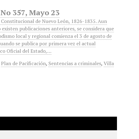
 No 357, Mayo 23
 Constitucional de Nuevo León, 1826-1835. Aun
 existen publicaciones anteriores, se considera que
odismo local y regional comienza el 3 de agosto de
cuando se publica por primera vez el actual
co Oficial del Estado,…
,
Plan de Pacificación
,
Sentencias a criminales
,
Villa