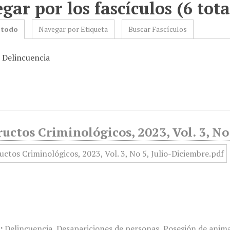
gar por los fascículos (6 tota
 todo
Navegar por Etiqueta
Buscar Fascículos
: Delincuencia
uctos Criminológicos, 2023, Vol. 3, No
:
Delincuencia
,
Desapariciones de personas
,
Posesión de anima