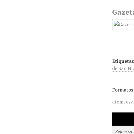
Gazet
Etiquetas
de San Ni
Formatos 
atom
,
csv
Refine su