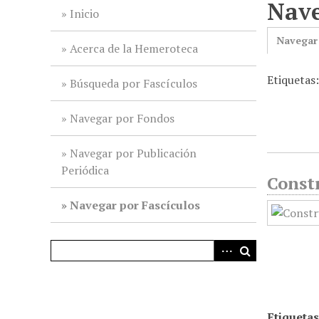
Nave
i
Inicio
n
Navegar
c
Acerca de la Hemeroteca
i
Etiquetas
p
Búsqueda por Fascículos
a
l
Navegar por Fondos
Navegar por Publicación
Periódica
Constr
Navegar por Fascículos
Etiquetas