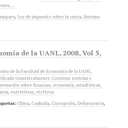
leyes,…
e amparo
,
Ley de impuesto sobre la renta
,
Sistema
nomía de la UANL, 2008, Vol 5,
vista de la Facultad de Economía de la UANL.
blicada trimestralmente. Contiene noticias e
formación sobre finanzas, economía, estadísticas,
ncia, entrevistas, etcétera.
iquetas:
China
,
Coahuila
,
Corrupción
,
Delincuencia
,