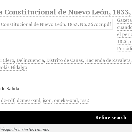
a Constitucional de Nuevo León, 1833,
Gazeta
cuando
el peri
1826, 
Periódi
:
Clero
,
Delincuencia
,
Distrito de Cañas
,
Hacienda de Zavaleta
colás Hidalgo
de Salida
,
dc-rdf
,
dcmes-xml
,
json
,
omeka-xml
,
rss2
Refine search
 búsqueda a ciertos campos