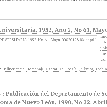
niversitaria, 1952, Año 2, No 61, May
Ini
inf
uni
fue
cam
:
Delincuencia
,
Homenaje
,
Literatura
,
Poesía
,
Química
,
Xochim
 : Publicación del Departamento de Se
oma de Nuevo León, 1990, No 22, Abri