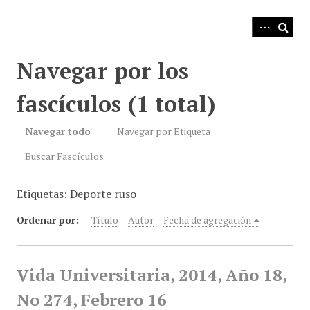
i
n
c
i
Navegar por los
p
a
fascículos (1 total)
l
Navegar todo
Navegar por Etiqueta
Buscar Fascículos
Etiquetas: Deporte ruso
Ordenar por:
Título
Autor
Fecha de agregación
Vida Universitaria, 2014, Año 18,
No 274, Febrero 16