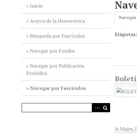
Nave
i
Inicio
n
Navegar
c
Acerca de la Hemeroteca
i
Etiquetas
p
Búsqueda por Fascículos
a
l
Navegar por Fondos
Navegar por Publicación
Periódica
Bolet
Navegar por Fascículos
la Mujer
,
D