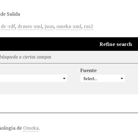
de Salida
,
dc-rdf
,
dcmes-xml
,
json
,
omeka-xml
,
rss2
Refine search
 búsqueda a ciertos campos
Fuente
nología de
Omeka
.