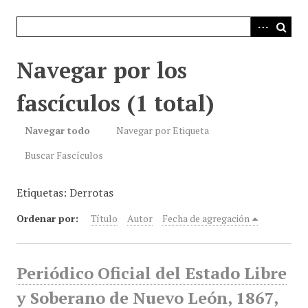
i
n
c
i
Navegar por los
p
a
fascículos (1 total)
l
Navegar todo
Navegar por Etiqueta
Buscar Fascículos
Etiquetas: Derrotas
Ordenar por:
Título
Autor
Fecha de agregación
Periódico Oficial del Estado Libre
y Soberano de Nuevo León, 1867,