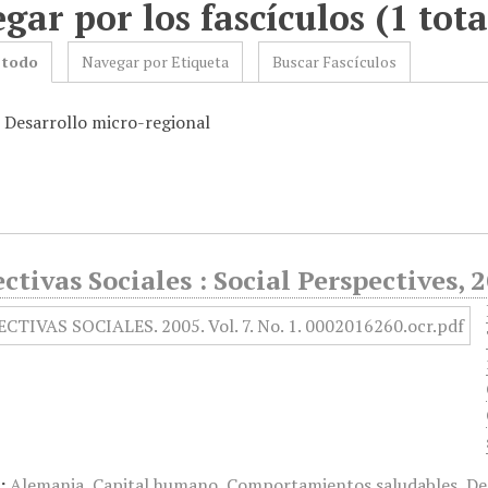
gar por los fascículos (1 tota
 todo
Navegar por Etiqueta
Buscar Fascículos
: Desarrollo micro-regional
ctivas Sociales : Social Perspectives, 
:
Alemania
,
Capital humano
,
Comportamientos saludables
,
De