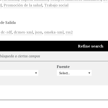
d
,
Promoción de la salud
,
Trabajo social
de Salida
,
dc-rdf
,
dcmes-xml
,
json
,
omeka-xml
,
rss2
Refine search
 búsqueda a ciertos campos
Fuente