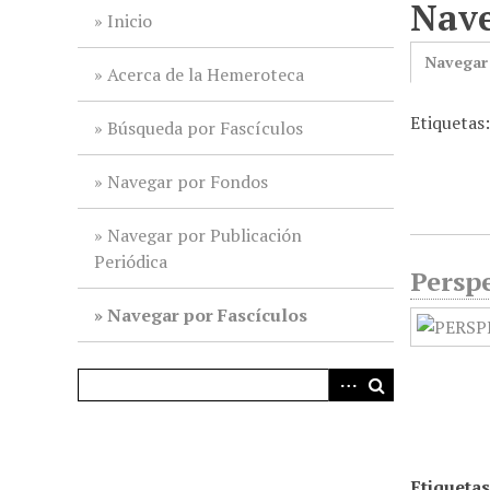
Nave
i
Inicio
n
Navegar
c
Acerca de la Hemeroteca
i
Etiquetas
p
Búsqueda por Fascículos
a
l
Navegar por Fondos
Navegar por Publicación
Periódica
Perspe
Navegar por Fascículos
Etiquetas