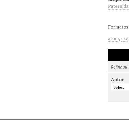
Paternida
Formatos 
atom
,
csv
Refine su
Autor