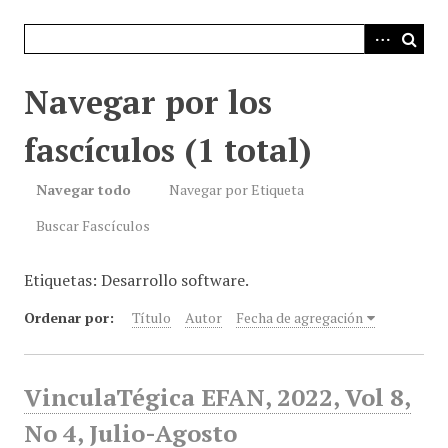
i
n
c
i
Navegar por los
p
a
fascículos (1 total)
l
Navegar todo
Navegar por Etiqueta
Buscar Fascículos
Etiquetas: Desarrollo software.
Ordenar por:
Título
Autor
Fecha de agregación
VinculaTégica EFAN, 2022, Vol 8,
No 4, Julio-Agosto