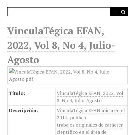
i
n
c
i
VinculaTégica EFAN,
p
a
2022, Vol 8, No 4, Julio-
l
Agosto
Título:
VinculaTégica EFAN, 2022, Vol
8, No 4, Julio-Agosto
Descripción:
VinculaTégica EFAN inicia en el
2014, publica
trabajos originales de carácter
científico en el área de