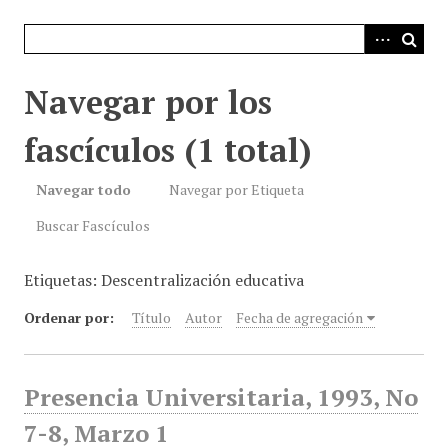
i
n
c
i
Navegar por los
p
a
fascículos (1 total)
l
Navegar todo
Navegar por Etiqueta
Buscar Fascículos
Etiquetas: Descentralización educativa
Ordenar por:
Título
Autor
Fecha de agregación
Presencia Universitaria, 1993, No
7-8, Marzo 1