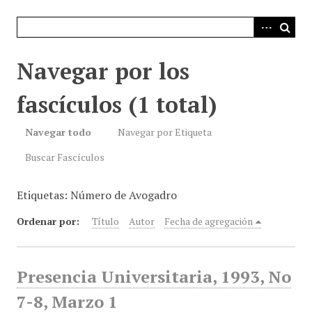
i
n
c
i
Navegar por los
p
a
fascículos (1 total)
l
Navegar todo
Navegar por Etiqueta
Buscar Fascículos
Etiquetas: Número de Avogadro
Ordenar por:
Título
Autor
Fecha de agregación
Presencia Universitaria, 1993, No
7-8, Marzo 1