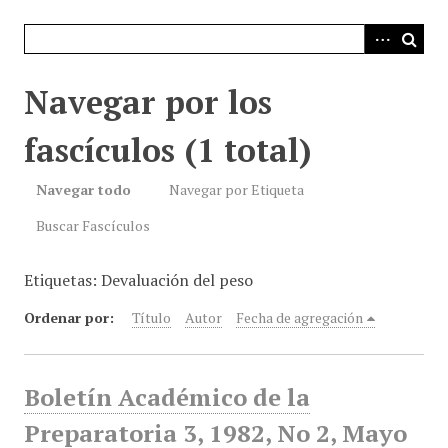
i
n
c
i
Navegar por los
p
a
fascículos (1 total)
l
Navegar todo
Navegar por Etiqueta
Buscar Fascículos
Etiquetas: Devaluación del peso
Ordenar por:
Título
Autor
Fecha de agregación
Boletín Académico de la
Preparatoria 3, 1982, No 2, Mayo