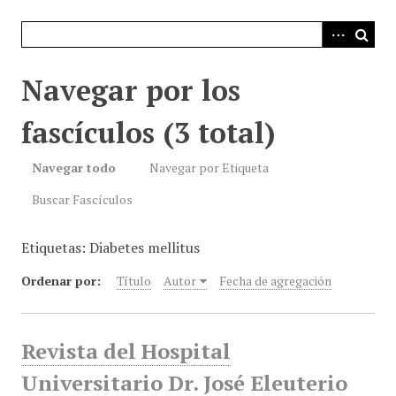
i
n
c
i
Navegar por los
p
a
fascículos (3 total)
l
Navegar todo
Navegar por Etiqueta
Buscar Fascículos
Etiquetas: Diabetes mellitus
Ordenar por:
Título
Autor
Fecha de agregación
Revista del Hospital
Universitario Dr. José Eleuterio