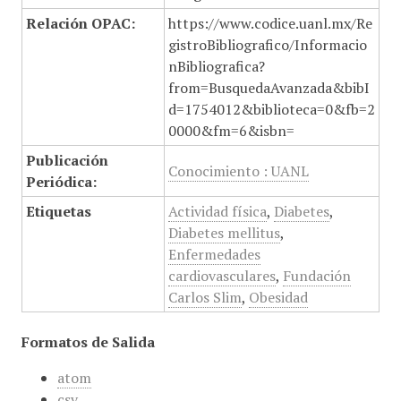
Relación OPAC:
https://www.codice.uanl.mx/Re
gistroBibliografico/Informacio
nBibliografica?
from=BusquedaAvanzada&bibI
d=1754012&biblioteca=0&fb=2
0000&fm=6&isbn=
Publicación
Conocimiento : UANL
Periódica:
Etiquetas
Actividad física
,
Diabetes
,
Diabetes mellitus
,
Enfermedades
cardiovasculares
,
Fundación
Carlos Slim
,
Obesidad
Formatos de Salida
atom
csv