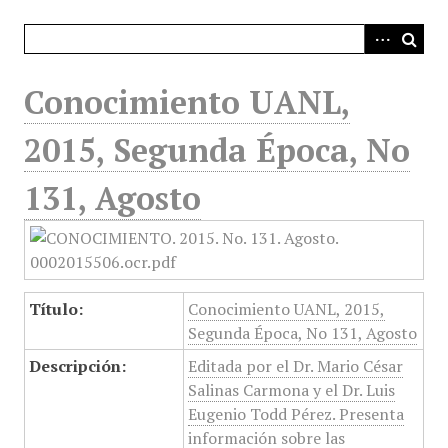
i
n
c
i
Conocimiento UANL,
p
a
2015, Segunda Época, No
l
131, Agosto
Título:
Conocimiento UANL, 2015,
Segunda Época, No 131, Agosto
Descripción:
Editada por el Dr. Mario César
Salinas Carmona y el Dr. Luis
Eugenio Todd Pérez. Presenta
información sobre las