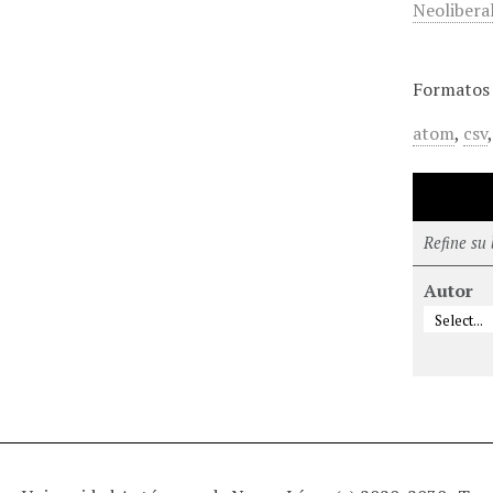
Neolibera
Formatos 
atom
,
csv
Refine su
Autor