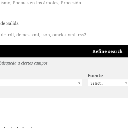
lismo
,
Poemas en los árboles
,
Procesión
de Salida
,
dc-rdf
,
dcmes-xml
,
json
,
omeka-xml
,
rss2
Refine search
 búsqueda a ciertos campos
Fuente