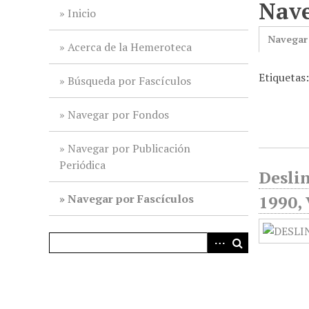
Nave
i
Inicio
n
Navegar
c
Acerca de la Hemeroteca
i
Etiquetas:
p
Búsqueda por Fascículos
a
l
Navegar por Fondos
Navegar por Publicación
Periódica
Deslin
Navegar por Fascículos
1990, 