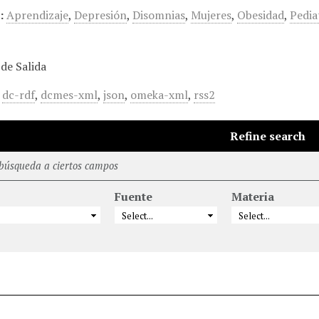
:
Aprendizaje
,
Depresión
,
Disomnias
,
Mujeres
,
Obesidad
,
Pedia
de Salida
,
dc-rdf
,
dcmes-xml
,
json
,
omeka-xml
,
rss2
Refine search
 búsqueda a ciertos campos
Fuente
Materia