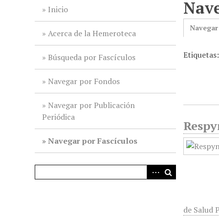
Nave
i
Inicio
n
Navegar
c
Acerca de la Hemeroteca
i
Etiquetas
p
Búsqueda por Fascículos
a
l
Navegar por Fondos
Navegar por Publicación
Periódica
Respyn
Navegar por Fascículos
de Salud P