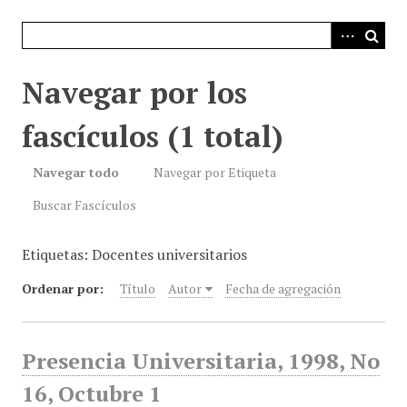
i
n
c
i
Navegar por los
p
a
fascículos (1 total)
l
Navegar todo
Navegar por Etiqueta
Buscar Fascículos
Etiquetas: Docentes universitarios
Ordenar por:
Título
Autor
Fecha de agregación
Presencia Universitaria, 1998, No
16, Octubre 1