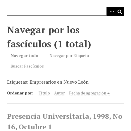
i
n
c
i
Navegar por los
p
a
fascículos (1 total)
l
Navegar todo
Navegar por Etiqueta
Buscar Fascículos
Etiquetas: Empresarios en Nuevo León
Ordenar por:
Título
Autor
Fecha de agregación
Presencia Universitaria, 1998, No
16, Octubre 1