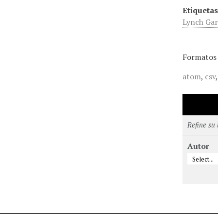
Etiquetas
Lynch Ga
Formatos 
atom
,
csv
Refine su
Autor