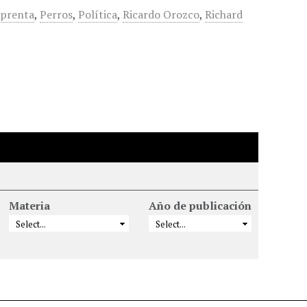
prenta
,
Perros
,
Política
,
Ricardo Orozco
,
Richard
Materia
Año de publicación