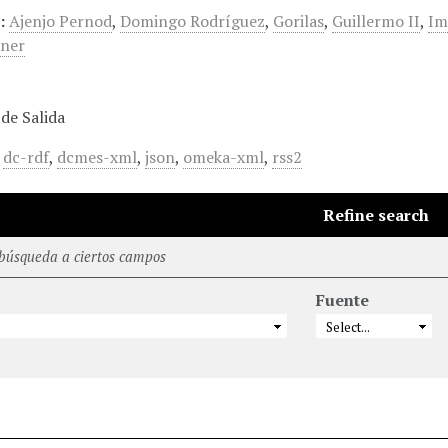
:
Ajenjo Pernod
,
Domingo Rodríguez
,
Gorilas
,
Guillermo II
,
Im
rner
de Salida
,
dc-rdf
,
dcmes-xml
,
json
,
omeka-xml
,
rss2
Refine search
 búsqueda a ciertos campos
Fuente