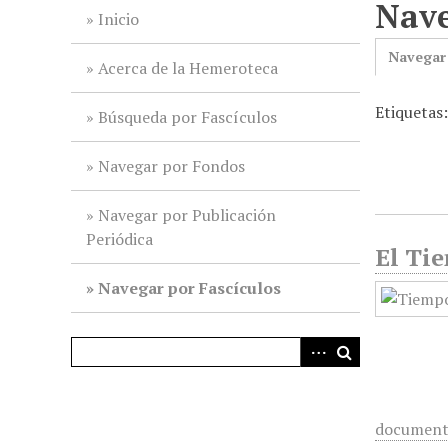
Nave
i
Inicio
n
Navegar
c
Acerca de la Hemeroteca
i
Etiquetas
p
Búsqueda por Fascículos
a
l
Navegar por Fondos
Navegar por Publicación
Periódica
El Tie
Navegar por Fascículos
documen