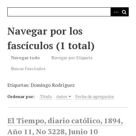
i
n
c
i
Navegar por los
p
a
fascículos (1 total)
l
Navegar todo
Navegar por Etiqueta
Buscar Fascículos
Etiquetas: Domingo Rodríguez
Ordenar por:
Título
Autor
Fecha de agregación
El Tiempo, diario católico, 1894,
Año 11, No 3228, Junio 10