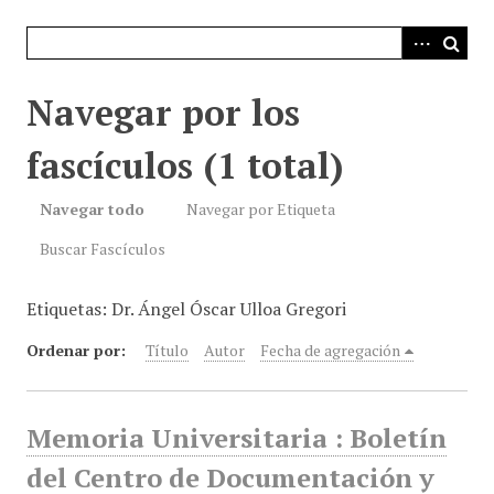
i
n
c
i
Navegar por los
p
a
fascículos (1 total)
l
Navegar todo
Navegar por Etiqueta
Buscar Fascículos
Etiquetas: Dr. Ángel Óscar Ulloa Gregori
Ordenar por:
Título
Autor
Fecha de agregación
Memoria Universitaria : Boletín
del Centro de Documentación y