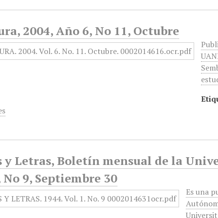
ra, 2004, Año 6, No 11, Octubre
Publ
UANL
Semb
estu
Etiq
es
 y Letras, Boletín mensual de la Univ
 No 9, Septiembre 30
Es una pu
Autónoma
Universit