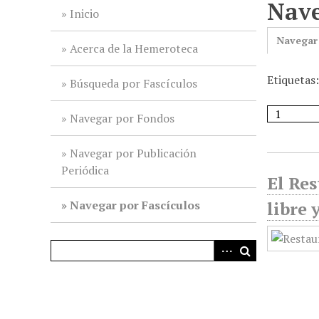
Nave
i
Inicio
n
Navegar
c
Acerca de la Hemeroteca
i
Etiquetas
p
Búsqueda por Fascículos
a
l
Navegar por Fondos
Navegar por Publicación
Periódica
El Res
Navegar por Fascículos
libre 