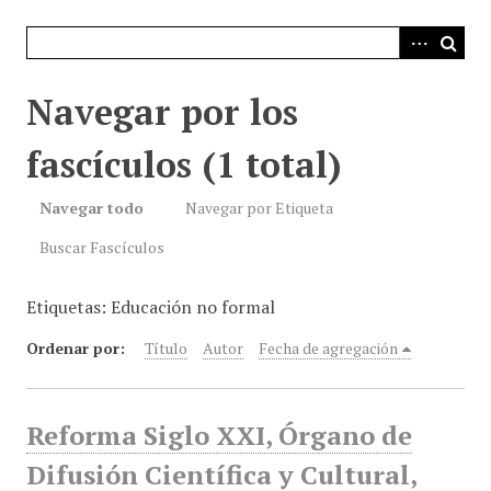
i
n
c
i
Navegar por los
p
a
fascículos (1 total)
l
Navegar todo
Navegar por Etiqueta
Buscar Fascículos
Etiquetas: Educación no formal
Ordenar por:
Título
Autor
Fecha de agregación
Reforma Siglo XXI, Órgano de
Difusión Científica y Cultural,