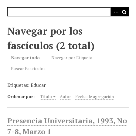
i
n
c
i
Navegar por los
p
a
fascículos (2 total)
l
Navegar todo
Navegar por Etiqueta
Buscar Fascículos
Etiquetas: Educar
Ordenar por:
Título
Autor
Fecha de agregación
Presencia Universitaria, 1993, No
7-8, Marzo 1