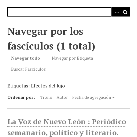
i
n
c
i
Navegar por los
p
a
fascículos (1 total)
l
Navegar todo
Navegar por Etiqueta
Buscar Fascículos
Etiquetas: Efectos del lujo
Ordenar por:
Título
Autor
Fecha de agregación
La Voz de Nuevo León : Periódico
semanario, político y literario.