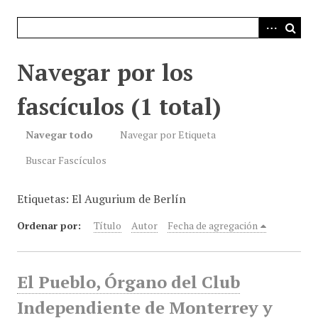
i
n
c
i
Navegar por los
p
a
fascículos (1 total)
l
Navegar todo
Navegar por Etiqueta
Buscar Fascículos
Etiquetas: El Augurium de Berlín
Ordenar por:
Título
Autor
Fecha de agregación
El Pueblo, Órgano del Club
Independiente de Monterrey y