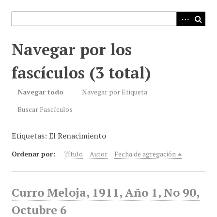
i
n
c
i
Navegar por los
p
a
fascículos (3 total)
l
Navegar todo
Navegar por Etiqueta
Buscar Fascículos
Etiquetas: El Renacimiento
Ordenar por:
Título
Autor
Fecha de agregación
Curro Meloja, 1911, Año 1, No 90,
Octubre 6