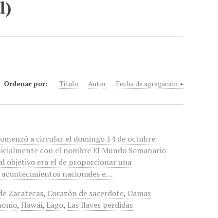
l)
Ordenar por:
Título
Autor
Fecha de agregación
comenzó a circular el domingo 14 de octubre
inicialmente con el nombre El Mundo Semanario
al objetivo era el de proporcionar una
s acontecimientos nacionales e…
de Zacatecas
,
Corazón de sacerdote
,
Damas
monio
,
Hawái
,
Lago
,
Las llaves perdidas