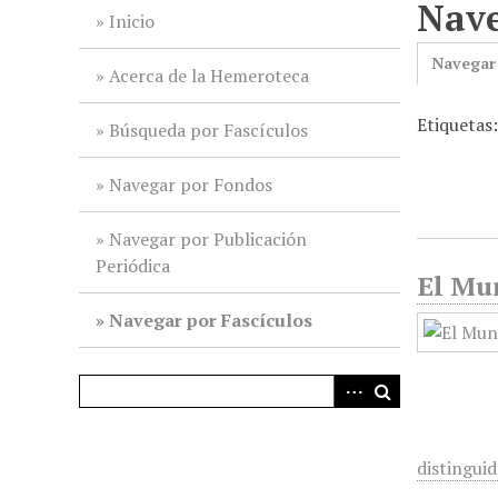
Nave
i
Inicio
n
Navegar
c
Acerca de la Hemeroteca
i
Etiquetas
p
Búsqueda por Fascículos
a
l
Navegar por Fondos
Navegar por Publicación
Periódica
El Mun
Navegar por Fascículos
distinguid