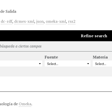
de Salida
,
dc-rdf
,
dcmes-xml
,
json
,
omeka-xml
,
rss2
Refine search
 búsqueda a ciertos campos
Fuente
Materia
nología de
Omeka
.