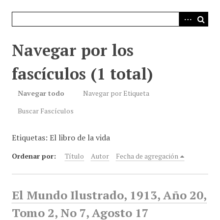
i
n
c
i
Navegar por los
p
a
fascículos (1 total)
l
Navegar todo
Navegar por Etiqueta
Buscar Fascículos
Etiquetas: El libro de la vida
Ordenar por:
Título
Autor
Fecha de agregación
El Mundo Ilustrado, 1913, Año 20,
Tomo 2, No 7, Agosto 17