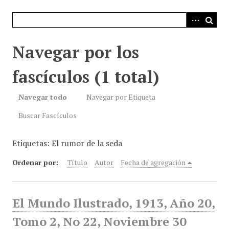
i
n
c
i
Navegar por los
p
a
fascículos (1 total)
l
Navegar todo
Navegar por Etiqueta
Buscar Fascículos
Etiquetas: El rumor de la seda
Ordenar por:
Título
Autor
Fecha de agregación
El Mundo Ilustrado, 1913, Año 20,
Tomo 2, No 22, Noviembre 30