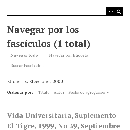
i
n
c
i
Navegar por los
p
a
fascículos (1 total)
l
Navegar todo
Navegar por Etiqueta
Buscar Fascículos
Etiquetas: Elecciones 2000
Ordenar por:
Título
Autor
Fecha de agregación
Vida Universitaria, Suplemento
El Tigre, 1999, No 39, Septiembre