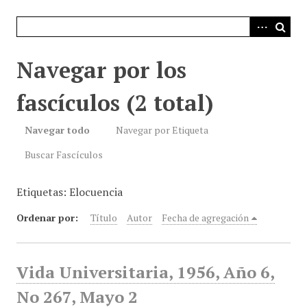
i
n
c
i
Navegar por los
p
a
fascículos (2 total)
l
Navegar todo
Navegar por Etiqueta
Buscar Fascículos
Etiquetas: Elocuencia
Ordenar por:
Título
Autor
Fecha de agregación
Vida Universitaria, 1956, Año 6,
No 267, Mayo 2