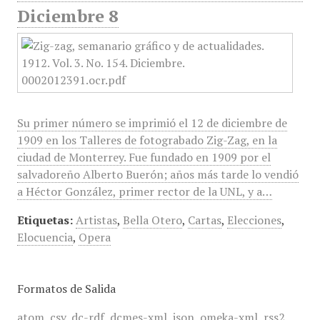
Diciembre 8
Su primer número se imprimió el 12 de diciembre de
1909 en los Talleres de fotograbado Zig-Zag, en la
ciudad de Monterrey. Fue fundado en 1909 por el
salvadoreño Alberto Buerón; años más tarde lo vendió
a Héctor González, primer rector de la UNL, y a…
Etiquetas:
Artistas
,
Bella Otero
,
Cartas
,
Elecciones
,
Elocuencia
,
Opera
Formatos de Salida
atom
,
csv
,
dc-rdf
,
dcmes-xml
,
json
,
omeka-xml
,
rss2