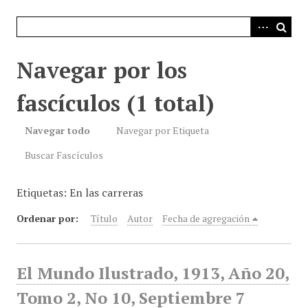
i
n
c
i
Navegar por los
p
a
fascículos (1 total)
l
Navegar todo
Navegar por Etiqueta
Buscar Fascículos
Etiquetas: En las carreras
Ordenar por:
Título
Autor
Fecha de agregación
El Mundo Ilustrado, 1913, Año 20,
Tomo 2, No 10, Septiembre 7