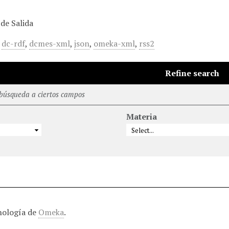
de Salida
,
dc-rdf
,
dcmes-xml
,
json
,
omeka-xml
,
rss2
Refine search
 búsqueda a ciertos campos
Materia
nología de
Omeka
.