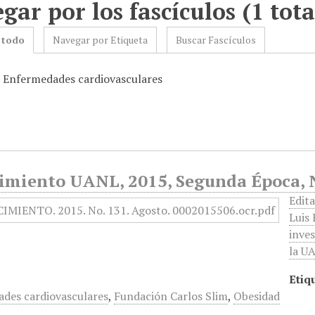
gar por los fascículos (1 tota
 todo
Navegar por Etiqueta
Buscar Fascículos
: Enfermedades cardiovasculares
imiento UANL, 2015, Segunda Época, 
Edita
Luis
inves
la U
Etiq
des cardiovasculares
,
Fundación Carlos Slim
,
Obesidad