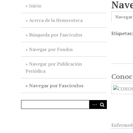
Nave
i
Inicio
n
Navegar
c
Acerca de la Hemeroteca
i
Etiquetas
p
Búsqueda por Fascículos
a
l
Navegar por Fondos
Navegar por Publicación
Periódica
Conoc
Navegar por Fascículos
Enfermeda