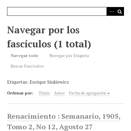
i
n
c
i
Navegar por los
p
a
fascículos (1 total)
l
Navegar todo
Navegar por Etiqueta
Buscar Fascículos
Etiquetas: Enrique Sinkiewicz
Ordenar por:
Título
Autor
Fecha de agregación
Renacimiento : Semanario, 1905,
Tomo 2, No 12, Agosto 27