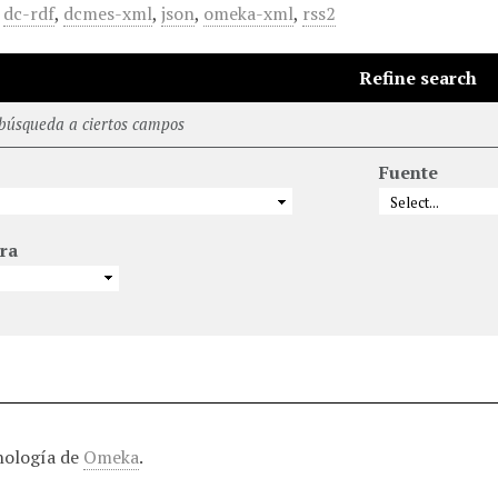
,
dc-rdf
,
dcmes-xml
,
json
,
omeka-xml
,
rss2
Refine search
 búsqueda a ciertos campos
Fuente
ra
nología de
Omeka
.