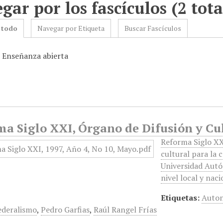
gar por los fascículos (2 tota
 todo
Navegar por Etiqueta
Buscar Fascículos
: Enseñanza abierta
a Siglo XXI, Órgano de Difusión y Cul
Reforma Siglo XX
cultural para la 
Universidad Autó
nivel local y nac
Etiquetas:
Auton
ederalismo
,
Pedro Garfias
,
Raúl Rangel Frías