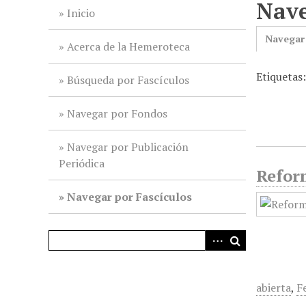
Nave
i
Inicio
n
Navegar
c
Acerca de la Hemeroteca
i
Etiquetas
p
Búsqueda por Fascículos
a
l
Navegar por Fondos
Navegar por Publicación
Periódica
Reform
Navegar por Fascículos
abierta
,
F