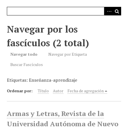
i
n
c
i
Navegar por los
p
a
fascículos (2 total)
l
Navegar todo
Navegar por Etiqueta
Buscar Fascículos
Etiquetas: Enseñanza-aprendizaje
Ordenar por:
Título
Autor
Fecha de agregación
Armas y Letras, Revista de la
Universidad Autónoma de Nuevo