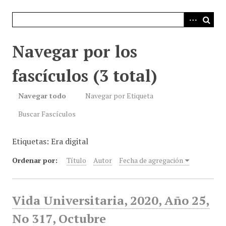
i
n
c
i
Navegar por los
p
a
fascículos (3 total)
l
Navegar todo
Navegar por Etiqueta
Buscar Fascículos
Etiquetas: Era digital
Ordenar por:
Título
Autor
Fecha de agregación
Vida Universitaria, 2020, Año 25,
No 317, Octubre