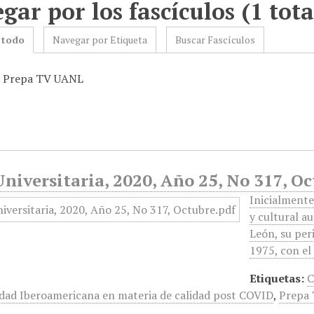
gar por los fascículos (1 tota
 todo
Navegar por Etiqueta
Buscar Fascículos
: Prepa TV UANL
niversitaria, 2020, Año 25, No 317, O
Inicialmente
y cultural a
León, su peri
1975, con el
Etiquetas:
C
dad Iberoamericana en materia de calidad post COVID
,
Prepa