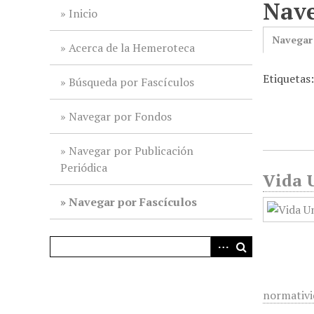
Nave
i
Inicio
n
Navegar
c
Acerca de la Hemeroteca
i
Etiquetas
p
Búsqueda por Fascículos
a
l
Navegar por Fondos
Navegar por Publicación
Periódica
Vida U
Navegar por Fascículos
normativi