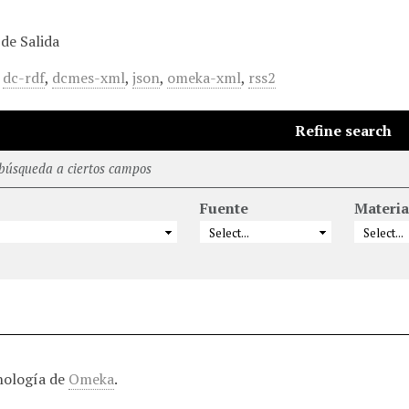
de Salida
,
dc-rdf
,
dcmes-xml
,
json
,
omeka-xml
,
rss2
Refine search
 búsqueda a ciertos campos
Fuente
Materia
nología de
Omeka
.