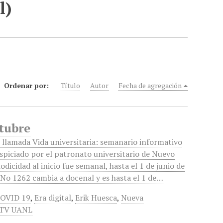
l)
Ordenar por:
Título
Autor
Fecha de agregación
ctubre
 llamada Vida universitaria: semanario informativo
uspiciado por el patronato universitario de Nuevo
odicidad al inicio fue semanal, hasta el 1 de junio de
 No 1262 cambia a docenal y es hasta el 1 de…
OVID 19
,
Era digital
,
Erik Huesca
,
Nueva
 TV UANL