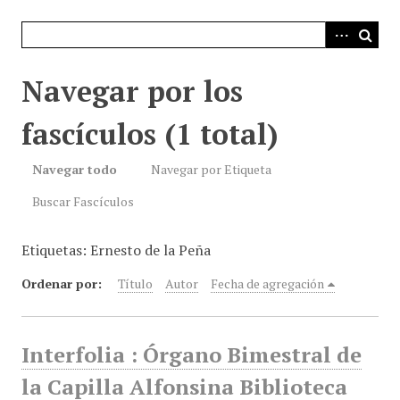
i
n
c
i
Navegar por los
p
a
fascículos (1 total)
l
Navegar todo
Navegar por Etiqueta
Buscar Fascículos
Etiquetas: Ernesto de la Peña
Ordenar por:
Título
Autor
Fecha de agregación
Interfolia : Órgano Bimestral de
la Capilla Alfonsina Biblioteca