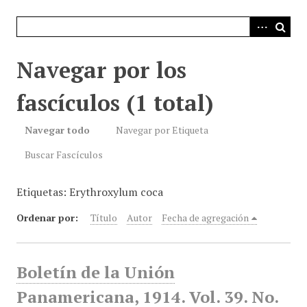
i
n
c
i
Navegar por los
p
a
fascículos (1 total)
l
Navegar todo
Navegar por Etiqueta
Buscar Fascículos
Etiquetas: Erythroxylum coca
Ordenar por:
Título
Autor
Fecha de agregación
Boletín de la Unión
Panamericana, 1914. Vol. 39. No.