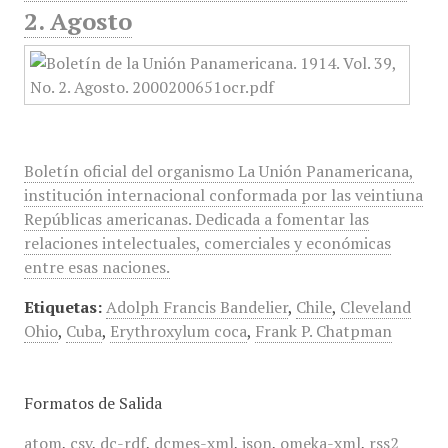
2. Agosto
Boletín oficial del organismo La Unión Panamericana,
institución internacional conformada por las veintiuna
Repúblicas americanas. Dedicada a fomentar las
relaciones intelectuales, comerciales y económicas
entre esas naciones.
Etiquetas:
Adolph Francis Bandelier
,
Chile
,
Cleveland
Ohio
,
Cuba
,
Erythroxylum coca
,
Frank P. Chatpman
Formatos de Salida
atom
,
csv
,
dc-rdf
,
dcmes-xml
,
json
,
omeka-xml
,
rss2