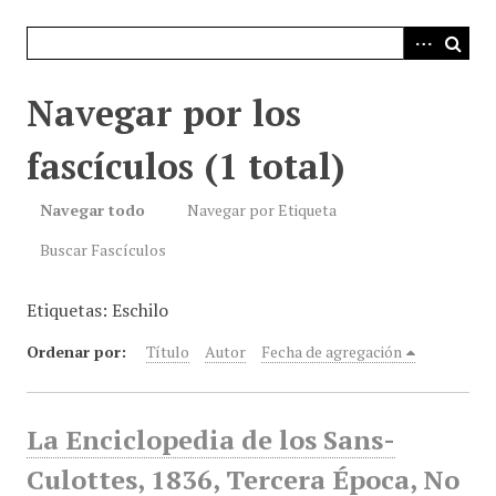
i
n
c
i
Navegar por los
p
a
fascículos (1 total)
l
Navegar todo
Navegar por Etiqueta
Buscar Fascículos
Etiquetas: Eschilo
Ordenar por:
Título
Autor
Fecha de agregación
La Enciclopedia de los Sans-
Culottes, 1836, Tercera Época, No