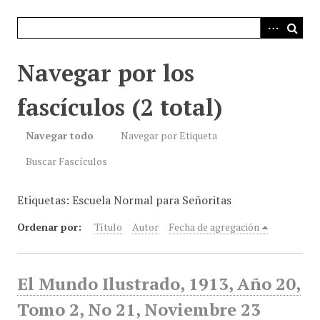
i
n
c
i
Navegar por los
p
a
fascículos (2 total)
l
Navegar todo
Navegar por Etiqueta
Buscar Fascículos
Etiquetas: Escuela Normal para Señoritas
Ordenar por:
Título
Autor
Fecha de agregación
El Mundo Ilustrado, 1913, Año 20,
Tomo 2, No 21, Noviembre 23