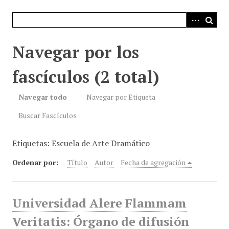
i
n
c
i
Navegar por los
p
a
fascículos (2 total)
l
Navegar todo
Navegar por Etiqueta
Buscar Fascículos
Etiquetas: Escuela de Arte Dramático
Ordenar por:
Título
Autor
Fecha de agregación
Universidad Alere Flammam
Veritatis: Órgano de difusión