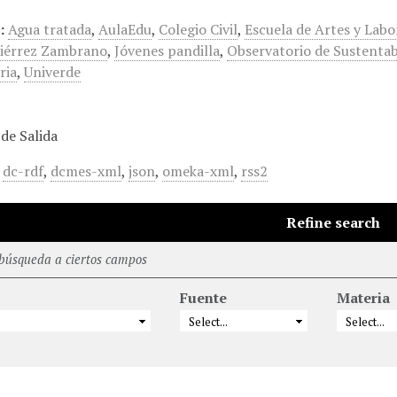
:
Agua tratada
,
AulaEdu
,
Colegio Civil
,
Escuela de Artes y Labo
iérrez Zambrano
,
Jóvenes pandilla
,
Observatorio de Sustentab
ria
,
Univerde
de Salida
,
dc-rdf
,
dcmes-xml
,
json
,
omeka-xml
,
rss2
Refine search
 búsqueda a ciertos campos
Fuente
Materia