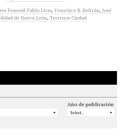
res Femenil Pablo Livas
,
Francisco R. Beltrán
,
José
ilidad de Nuevo León
,
Terrenos Ciudad
Año de publicación