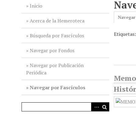
Nave
i
Inicio
n
Navegar
c
Acerca de la Hemeroteca
i
Etiquetas
p
Búsqueda por Fascículos
a
l
Navegar por Fondos
Navegar por Publicación
Periódica
Memor
Navegar por Fascículos
Histór