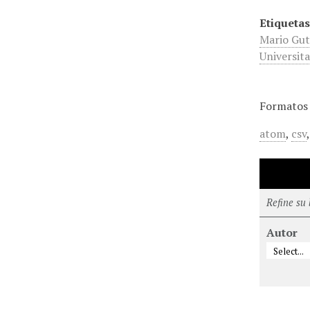
Etiquetas
Mario Gut
Universita
Formatos 
atom
,
csv
Refine su
Autor