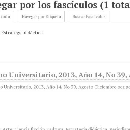
gar por los fascículos (1 tota
 todo
Navegar por Etiqueta
Buscar Fascículos
 Estrategia didáctica
no Universitario, 2013, Año 14, No 39
:
Arte
,
Ciencia ficción
,
Cultura
,
Estrategia didáctica
,
Periodism