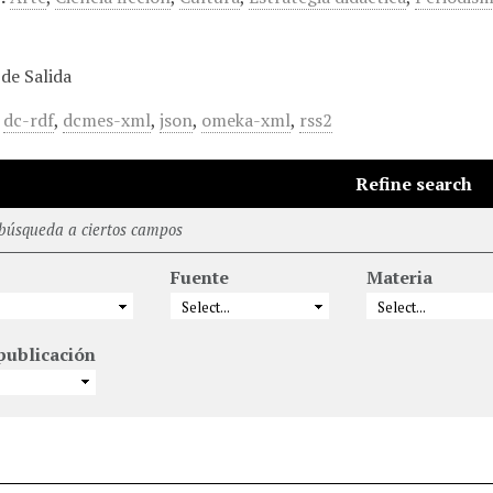
de Salida
,
dc-rdf
,
dcmes-xml
,
json
,
omeka-xml
,
rss2
Refine search
 búsqueda a ciertos campos
Fuente
Materia
publicación