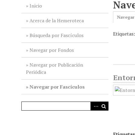
Nave
i
Inicio
n
Navegar
c
Acerca de la Hemeroteca
i
Etiquetas:
p
Búsqueda por Fascículos
a
l
Navegar por Fondos
Navegar por Publicación
Periódica
Entor
Navegar por Fascículos
Etiquetas