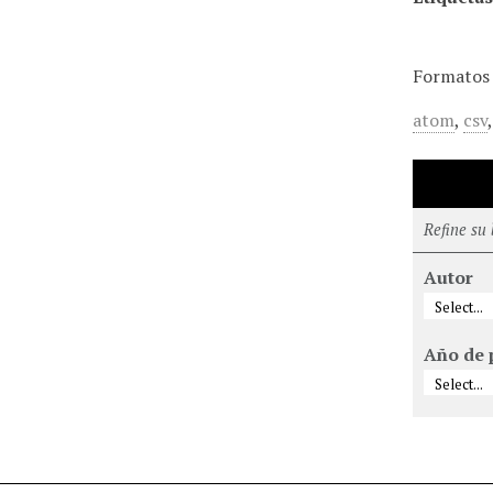
Formatos 
atom
,
csv
Refine su
Autor
Año de 