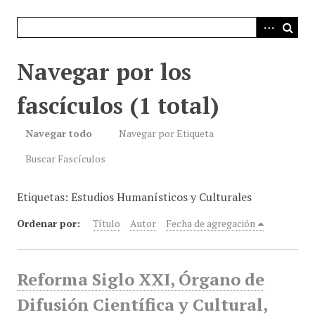
i
n
c
i
Navegar por los
p
a
fascículos (1 total)
l
Navegar todo
Navegar por Etiqueta
Buscar Fascículos
Etiquetas: Estudios Humanísticos y Culturales
Ordenar por:
Título
Autor
Fecha de agregación
Reforma Siglo XXI, Órgano de
Difusión Científica y Cultural,