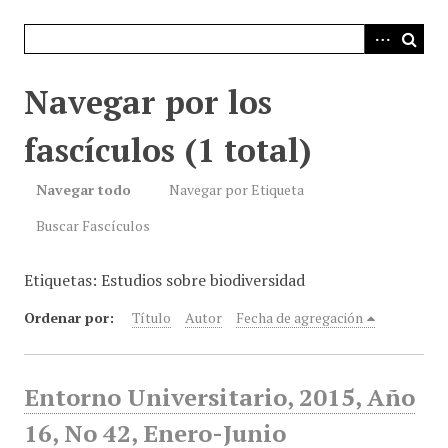
i
n
c
i
Navegar por los
p
a
fascículos (1 total)
l
Navegar todo
Navegar por Etiqueta
Buscar Fascículos
Etiquetas: Estudios sobre biodiversidad
Ordenar por:
Título
Autor
Fecha de agregación
Entorno Universitario, 2015, Año
16, No 42, Enero-Junio