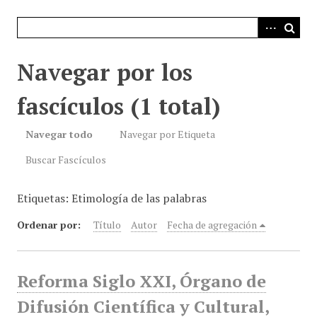
i
n
c
i
Navegar por los
p
a
fascículos (1 total)
l
Navegar todo
Navegar por Etiqueta
Buscar Fascículos
Etiquetas: Etimología de las palabras
Ordenar por:
Título
Autor
Fecha de agregación
Reforma Siglo XXI, Órgano de
Difusión Científica y Cultural,