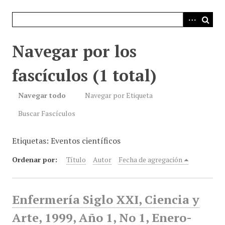
i
n
c
i
Navegar por los
p
a
fascículos (1 total)
l
Navegar todo
Navegar por Etiqueta
Buscar Fascículos
Etiquetas: Eventos científicos
Ordenar por:
Título
Autor
Fecha de agregación
Enfermería Siglo XXI, Ciencia y
Arte, 1999, Año 1, No 1, Enero-