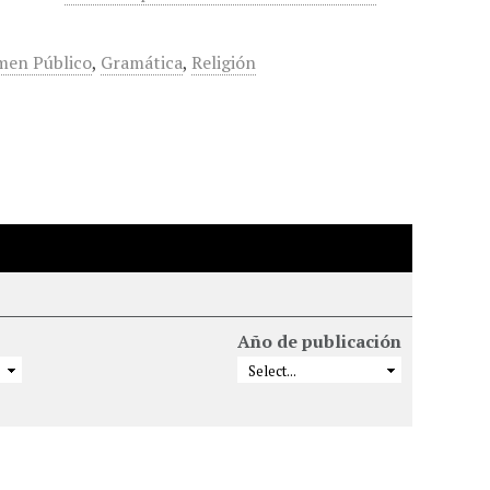
men Público
,
Gramática
,
Religión
Año de publicación