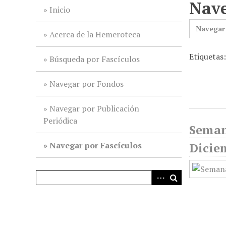
Nave
i
Inicio
n
Navegar
c
Acerca de la Hemeroteca
i
Etiquetas
p
Búsqueda por Fascículos
a
l
Navegar por Fondos
Navegar por Publicación
Periódica
Seman
Navegar por Fascículos
Dicie