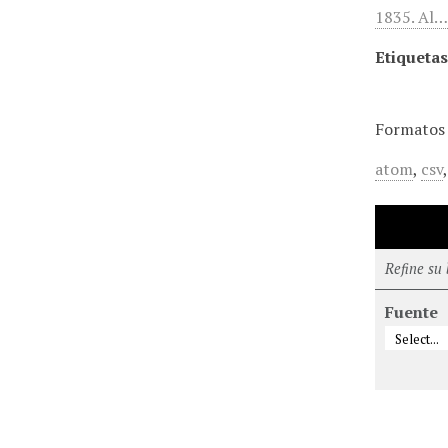
1835. Al
Etiquetas
Formatos 
atom
,
csv
Refine su
Fuente