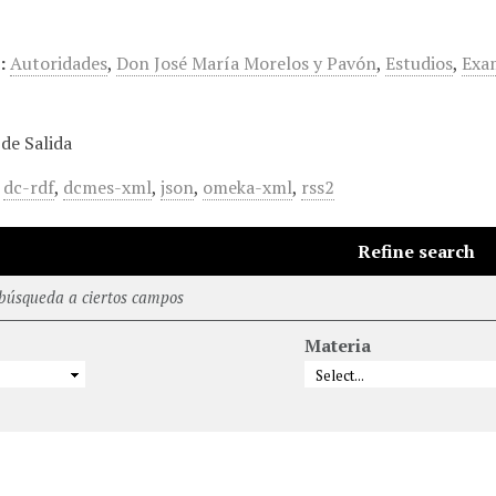
…
:
Autoridades
,
Don José María Morelos y Pavón
,
Estudios
,
Exa
de Salida
,
dc-rdf
,
dcmes-xml
,
json
,
omeka-xml
,
rss2
Refine search
 búsqueda a ciertos campos
Materia